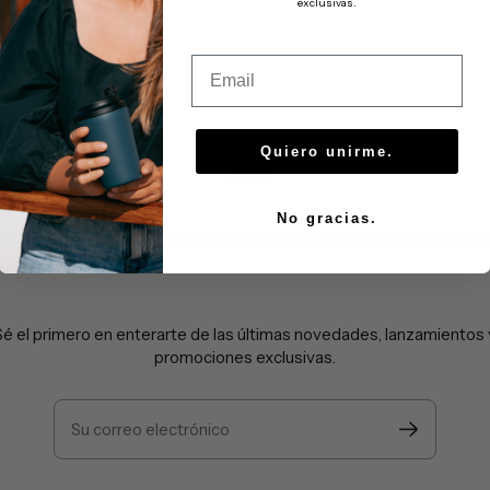
exclusivas.
Email
Quiero unirme.
Enviar
No gracias.
o está protegido por reCAPTCHA y se aplican las
Políticas de Privacidad
y
Condiciones de
Sé el primero en enterarte de las últimas novedades, lanzamientos 
promociones exclusivas.
Su correo electrónico