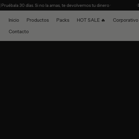
ala 30 días. Si no la amas, te devolvemos tu dinero ·
· Envío
Inicio
Productos
Packs
HOT SALE 🔥
Corporativo
Contacto
HYDRATION
COFFE
Cada sorbo cuenta.
Tu momento