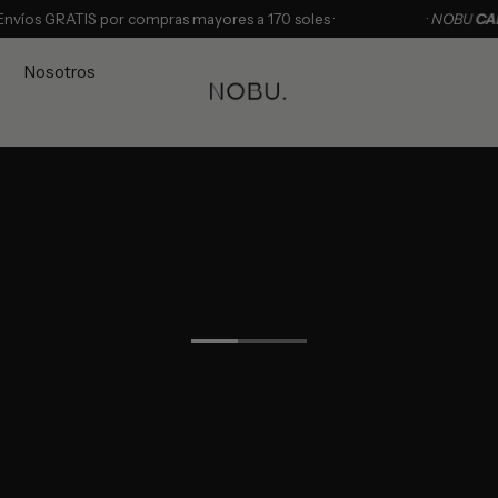
s GRATIS por compras mayores a 170 soles ·
·
NOBU
CARE
™ |
Nosotros
E
, tu café.
Contáctanos