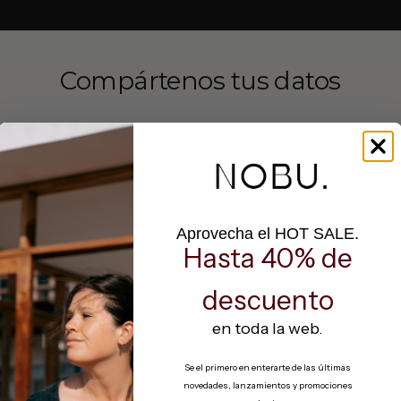
Compártenos tus datos
Y te contactaremos a la brevedad!!
Correo electrónico (requerid
Aprovecha el HOT SALE.
Hasta 40% de
ular
descuento
en toda la web.
Se el primero en enterarte de las últimas
novedades, lanzamientos y promociones